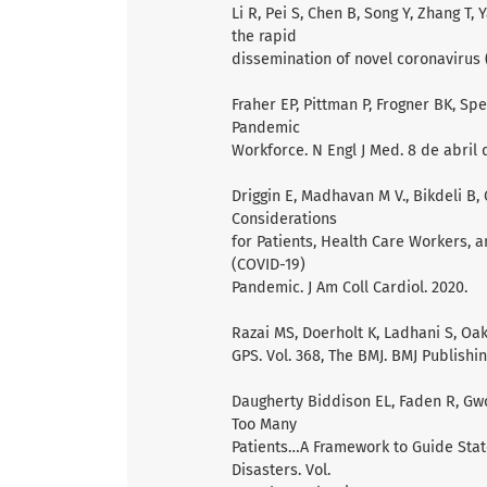
Li R, Pei S, Chen B, Song Y, Zhang T,
the rapid
dissemination of novel coronavirus 
Fraher EP, Pittman P, Frogner BK, Spet
Pandemic
Workforce. N Engl J Med. 8 de abril
Driggin E, Madhavan M V., Bikdeli B, 
Considerations
for Patients, Health Care Workers, 
(COVID-19)
Pandemic. J Am Coll Cardiol. 2020.
Razai MS, Doerholt K, Ladhani S, Oak
GPS. Vol. 368, The BMJ. BMJ Publishi
Daugherty Biddison EL, Faden R, Gwo
Too Many
Patients…A Framework to Guide State
Disasters. Vol.