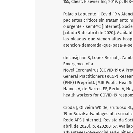
155, Chest. Elsevier Inc; 2019. p. 848–
Palacio Lapuente J. Covid-19 y Atenc
pacientes críticos sin tratamiento
o urgente - semFYC [Internet]. Soc
[citado 9 de abril de 2020]. Availa
las-oleadas-que-vienen-altas-hospit
atencion-demorada-que-pasa-a-se
de Lusignan S, Lopez Bernal J, Zamb
Emergence of a
Novel Coronavirus (COVID-19): A Pro
General Practitioners (RCGP) Resea
(PHE) (Preprint). JMIR Public Heal S
Haines A, de Barros EF, Berlin A, 
health workers for COVID-19 respon
Croda J, Oliveira WK de, Frutuoso RL
19 in Brazil: advantages of a social
Rede APS [Internet]. Revista da Soc
abril de 2020]. p. e20200167. Availa
advantages-of-a-socialized-unifie