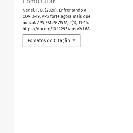
Como Citar
Nedel, F. B. (2020). Enfrentando a
COVID-19: APS forte agora mais que
nunca!.
APS EM REVISTA
,
2
(1), 11–16.
https://doi.org/10.14295/aps.v2i1.68
Fomatos de Citação