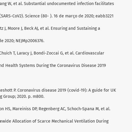
 Yang W, et al. Substantial undocumented infection facilitates
(SARS-CoV2). Science (80- ). 16 de março de 2020; eabb3221
z J, Moore J, Beck AJ, et al. Ensuring and Sustaining a
 de 2020; NEJMp2006376.
Chuich T, Laracy J, Bondi-Zoccai G, et al. Cardiovascular
and Health Systems During the Coronavirus Disease 2019
eshott P. Coronavirus disease 2019 (covid-19): A guide for UK
ng Group; 2020. p. m800.
n HS, Mareiniss DP, Regenberg AC, Schoch-Spana M, et al.
wide Allocation of Scarce Mechanical Ventilation During