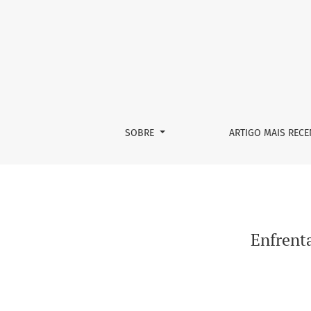
Enfrentando a COVID-19: APS forte agora mais
SOBRE
ARTIGO MAIS RECE
Enfrent