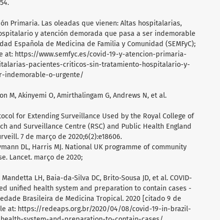
54.
ión Primaria. Las oleadas que vienen: Altas hospitalarias,
 hospitalario y atención demorada que pasa a ser indemorable
iedad Española de Medicina de Familia y Comunidad (SEMFyC);
ble at: https://www.semfyc.es/covid-19-y-atencion-primaria-
alarias-pacientes-criticos-sin-tratamiento-hospitalario-y-
r-indemorable-o-urgente/
on M, Akinyemi O, Amirthalingam G, Andrews N, et al.
tocol for Extending Surveillance Used by the Royal College of
rch and Surveillance Centre (RSC) and Public Health England
urveill. 7 de março de 2020;6(2):e18606.
Heymann DL, Harris MJ. National UK programme of community
se. Lancet. março de 2020;
, Mandetta LH, Baia-da-Silva DC, Brito-Sousa JD, et al. COVID-
ized unified health system and preparation to contain cases -
iedade Brasileira de Medicina Tropical. 2020 [citado 9 de
ble at: https://redeaps.org.br/2020/04/08/covid-19-in-brazil-
d-health-system-and-preparation-to-contain-cases/