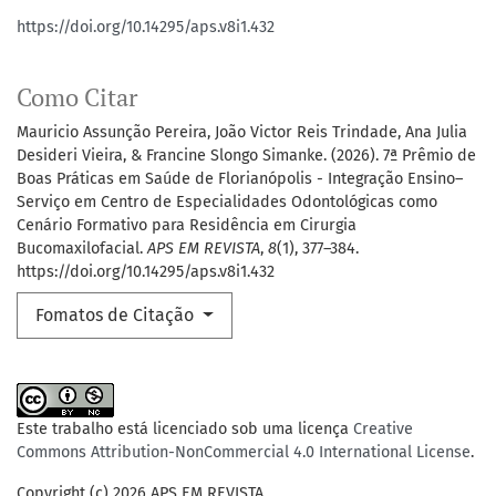
https://doi.org/10.14295/aps.v8i1.432
Como Citar
Mauricio Assunção Pereira, João Victor Reis Trindade, Ana Julia
Desideri Vieira, & Francine Slongo Simanke. (2026). 7ª Prêmio de
Boas Práticas em Saúde de Florianópolis - Integração Ensino–
Serviço em Centro de Especialidades Odontológicas como
Cenário Formativo para Residência em Cirurgia
Bucomaxilofacial.
APS EM REVISTA
,
8
(1), 377–384.
https://doi.org/10.14295/aps.v8i1.432
Fomatos de Citação
Este trabalho está licenciado sob uma licença
Creative
Commons Attribution-NonCommercial 4.0 International License
.
Copyright (c) 2026 APS EM REVISTA