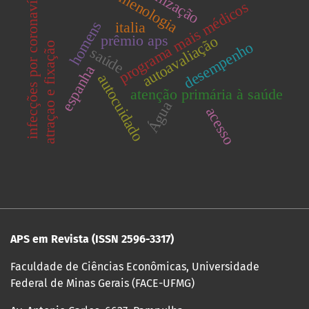
fenomenologia
infecções por coronavírus
programa mais médicos
homens
italia
prêmio aps
autoavaliação
desempenho
atraçao e fixação
saúde
espanha
autocuidado
atenção primária à saúde
Água
acesso
APS em Revista (ISSN
2596-3317)
Faculdade de Ciências Econômicas, Universidade
Federal de Minas Gerais (FACE-UFMG)