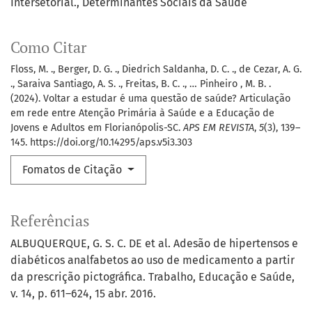
Intersetorial.
Determinantes Sociais da Saúde
Como Citar
Floss, M. ., Berger, D. G. ., Diedrich Saldanha, D. C. ., de Cezar, A. G.
., Saraiva Santiago, A. S. ., Freitas, B. C. ., … Pinheiro , M. B. .
(2024). Voltar a estudar é uma questão de saúde? Articulação
em rede entre Atenção Primária à Saúde e a Educação de
Jovens e Adultos em Florianópolis-SC.
APS EM REVISTA
,
5
(3), 139–
145. https://doi.org/10.14295/aps.v5i3.303
Fomatos de Citação
Referências
ALBUQUERQUE, G. S. C. DE et al. Adesão de hipertensos e
diabéticos analfabetos ao uso de medicamento a partir
da prescrição pictográfica. Trabalho, Educação e Saúde,
v. 14, p. 611–624, 15 abr. 2016.