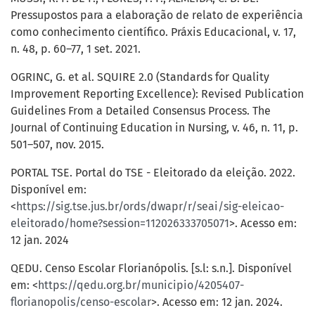
Pressupostos para a elaboração de relato de experiência
como conhecimento científico. Práxis Educacional, v. 17,
n. 48, p. 60–77, 1 set. 2021.
OGRINC, G. et al. SQUIRE 2.0 (Standards for Quality
Improvement Reporting Excellence): Revised Publication
Guidelines From a Detailed Consensus Process. The
Journal of Continuing Education in Nursing, v. 46, n. 11, p.
501–507, nov. 2015.
PORTAL TSE. Portal do TSE - Eleitorado da eleição. 2022.
Disponível em:
<
https://sig.tse.jus.br/ords/dwapr/r/seai/sig-eleicao-
eleitorado/home?session=112026333705071
>. Acesso em:
12 jan. 2024
QEDU. Censo Escolar Florianópolis. [s.l: s.n.]. Disponível
em: <
https://qedu.org.br/municipio/4205407-
florianopolis/censo-escolar
>. Acesso em: 12 jan. 2024.