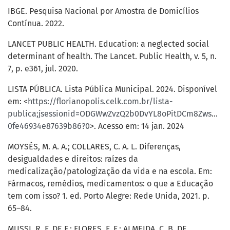
IBGE. Pesquisa Nacional por Amostra de Domicílios
Contínua. 2022.
LANCET PUBLIC HEALTH. Education: a neglected social
determinant of health. The Lancet. Public Health, v. 5, n.
7, p. e361, jul. 2020.
LISTA PÚBLICA. Lista Pública Municipal. 2024. Disponível
em: <
https://florianopolis.celk.com.br/lista-
publica;jsessionid=ODGWwZvzQ2b0DvYL8oPitDCm8ZwsNIdiE
0fe46934e87639b86?0
>. Acesso em: 14 jan. 2024
MOYSÉS, M. A. A.; COLLARES, C. A. L. Diferenças,
desigualdades e direitos: raízes da
medicalização/patologização da vida e na escola. Em:
Fármacos, remédios, medicamentos: o que a Educação
tem com isso? 1. ed. Porto Alegre: Rede Unida, 2021. p.
65–84.
MUSSI, R. F. DE F.; FLORES, F. F.; ALMEIDA, C. B. DE.