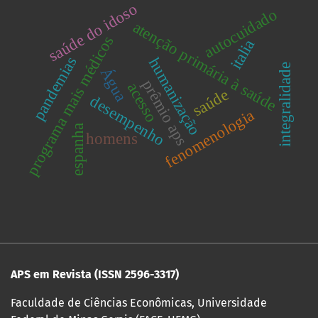
saúde do idoso
autocuidado
atenção primária à saúde
programa mais médicos
italia
pandemias
humanização
integralidade
Água
prêmio aps
acesso
saúde
desempenho
fenomenologia
espanha
homens
APS em Revista (ISSN
2596-3317)
Faculdade de Ciências Econômicas, Universidade