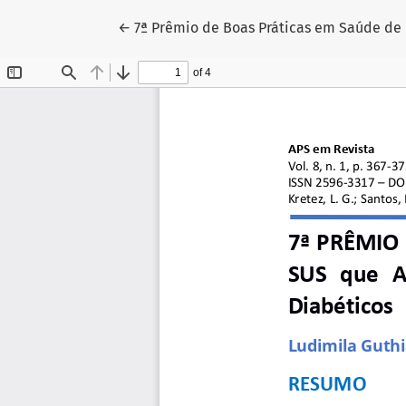
Voltar aos Detalhes do Artigo
←
7ª Prêmio de Boas Práticas em Saúde de 